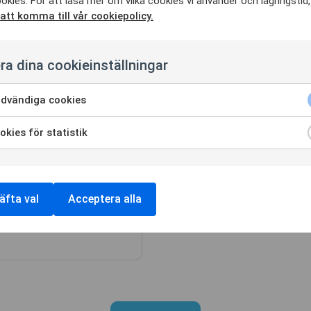
okies. För att läsa mer om vilka cookies vi använder och lagringstid
 att komma till vår cookiepolicy.
ra dina cookieinställningar
dvändiga cookies
kies för statistik
n, Nynäshamn
mn bygger
amn för container-
äfta val
Acceptera alla