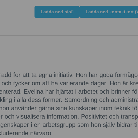
Ladda ned bio
Ladda ned kontaktkort (
rädd för att ta egna initiativ. Hon har goda förmågor
 och tycker om att ha varierande dagar. Hon är krea
enterad. Evelina har hjärtat i arbetet och brinner fö
kling i alla dess former. Samordning och administr
 hon använder gärna sina kunskaper inom teknik för
 och visualisera information. Positivitet och trans
egenskaper i en arbetsgrupp som hon själv bidrar ti
kluderande närvaro.