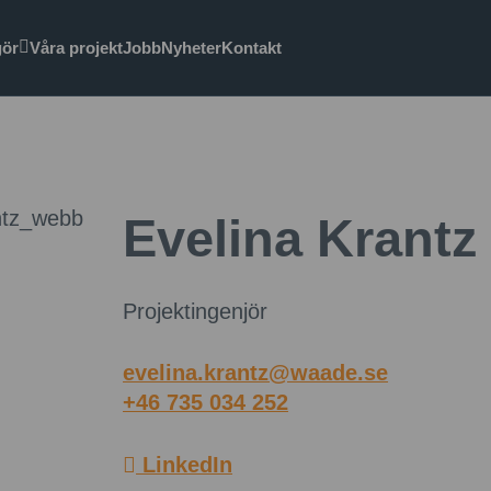
gör
Våra projekt
Jobb
Nyheter
Kontakt
Evelina Krantz
Projektingenjör
evelina.krantz@waade.se
+46 735 034 252
LinkedIn