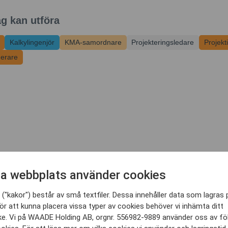
ag kan utföra
Kalkylingenjör
KMA-samordnare
Projekteringsledare
Projekt
nerare
a webbplats använder cookies
("kakor") består av små textfiler. Dessa innehåller data som lagras 
ör att kunna placera vissa typer av cookies behöver vi inhämta ditt
e. Vi på WAADE Holding AB, orgnr. 556982-9889 använder oss av fö