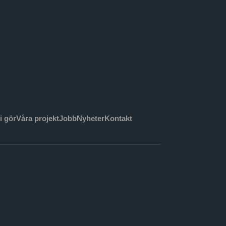
i gör
Våra projekt
Jobb
Nyheter
Kontakt
ingborg
Pihls gränd 2
lsingborg