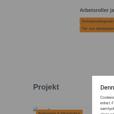
Arbetsroller j
Entrepenadingenjör
Tid- och skedespla
Projekt
Denn
Cookies 
enhet. F
samtyck
Anläggning & Infrastruktur