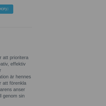
VCF)
 att prioritera
tiv, effektiv
r
ation är hennes
 att förenkla
parens anser
ll genom sin