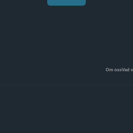
Om oss
Vad v
Göteborg
Hels
Järnvågsgatan 3
Bröderna 
413 27 Göteborg
252 36 He