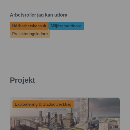
Arbetsroller jag kan utföra
Hållbarhetskonsult
Miljösamordnare
Projekteringsledare
Projekt
Exploatering & Stadsutveckling