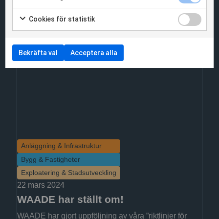
Artiklar
Cookies för statistik
Nyheter
Bekräfta val
Acceptera alla
Anläggning & Infrastruktur
Bygg & Fastigheter
Exploatering & Stadsutveckling
22 mars 2024
WAADE har ställt om!
WAADE har gjort uppföljning av våra ”riktlinjer för