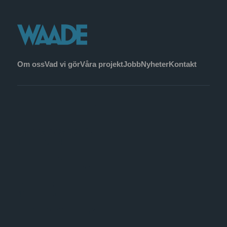
Om oss
Vad vi gör
Våra projekt
Jobb
Nyheter
Kontakt
Stockholm
Hammarbybacken 27
120 30 Stockholm
Göteborg
Järnvågsgatan 3
413 27 Göteborg
Helsingborg