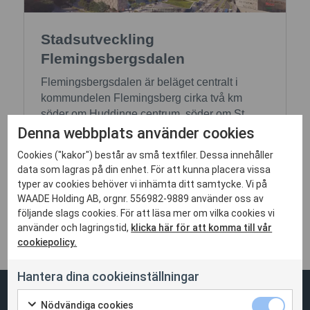
Stadsutveckling
Flemingsbergsdalen
Flemingsbergsdalen är beläget centralt i
kommundelen Flemingsberg cirka två km
söder om Huddinge centrum, söder om St...
Denna webbplats använder cookies
Läs mer
Cookies ("kakor") består av små textfiler. Dessa innehåller
data som lagras på din enhet. För att kunna placera vissa
typer av cookies behöver vi inhämta ditt samtycke. Vi på
WAADE Holding AB, orgnr. 556982-9889 använder oss av
Visa fler
följande slags cookies. För att läsa mer om vilka cookies vi
använder och lagringstid,
klicka här för att komma till vår
cookiepolicy.
Hantera dina cookieinställningar
Nödvändiga cookies