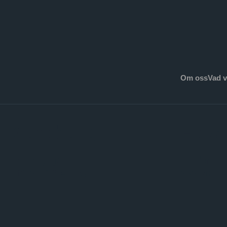
Om oss
Vad v
Göteborg
Hels
Järnvågsgatan 3
Bröderna 
413 27 Göteborg
252 36 He