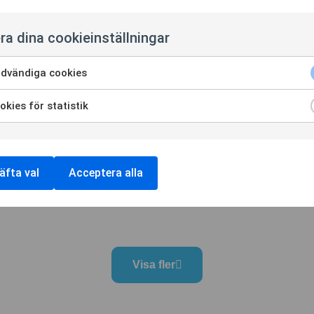
ra dina cookieinställningar
dvändiga cookies
kies för statistik
äfta val
Acceptera alla
Visa fler