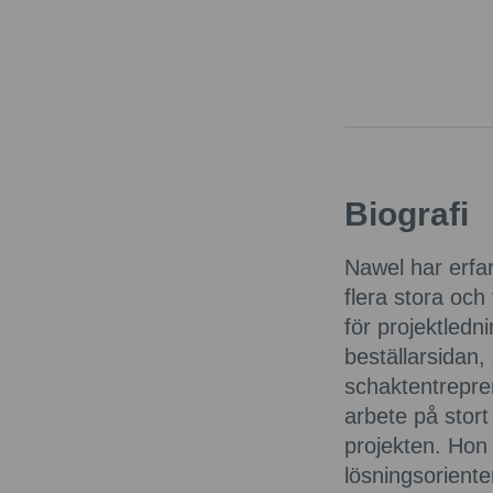
Biografi
Nawel har erfa
flera stora och
för projektledn
beställarsidan
schaktentrepren
arbete på stort 
projekten. Hon
lösningsorienter