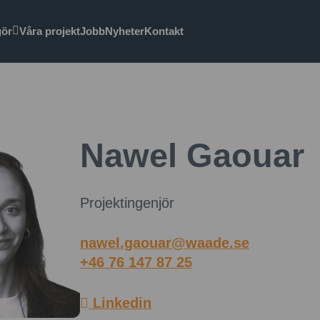
gör
Våra projekt
Jobb
Nyheter
Kontakt
Nawel Gaouar
Projektingenjör
nawel.gaouar@waade.se
+46 76 147 87 25
Linkedin