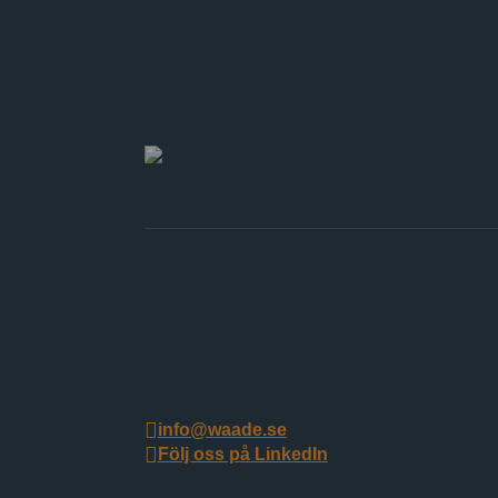
Stockholm
Hammarbybacken 27
120 30 Stockholm
info@waade.se
Följ oss på LinkedIn