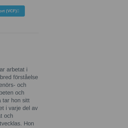
ort (VCF)
r arbetat i
 bred förståelse
renörs- och
rbeten och
tar hon sitt
et i varje del av
t och
 utvecklas. Hon