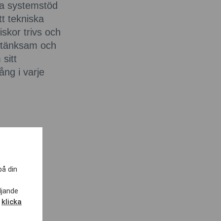
na systemstöd
tt tekniska
skor trivs och
omtänksam och
sitt
ång i varje
på din
ljande
,
klicka