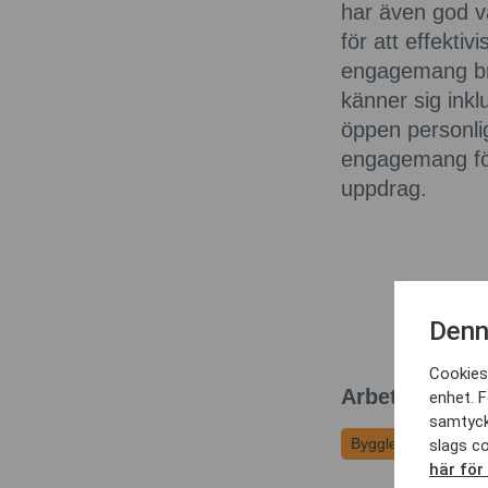
har även god v
för att effektiv
engagemang bri
känner sig ink
öppen personlig
engagemang för 
uppdrag.
Denn
Cookies 
Arbetsroller j
enhet. F
samtyck
Byggledare
Entr
slags co
här för