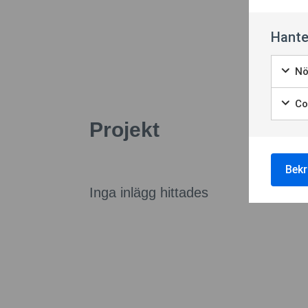
Hante
Nö
Coo
Projekt
Bekr
Inga inlägg hittades