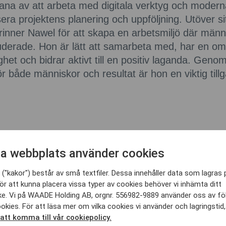
ana av att arbeta med digitala verktyg och moder
isera projektens planering och uppföljning. Utöver si
nner Nawel för att skapa en arbetsmiljö där männi
luderade. Hon är lätt att samarbeta med, har en 
het och bidrar aktivt till en positiv laganda. Genom 
både människor och resultat är hon en viktig tillg
a webbplats använder cookies
("kakor") består av små textfiler. Dessa innehåller data som lagras 
ag kan utföra
ör att kunna placera vissa typer av cookies behöver vi inhämta ditt
e. Vi på WAADE Holding AB, orgnr. 556982-9889 använder oss av fö
epenadingenjör
Projektingenjör
okies. För att läsa mer om vilka cookies vi använder och lagringstid
 att komma till vår cookiepolicy.