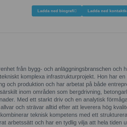
Ladda ned biografi
Ladda ned kontaktk
renhet från bygg- och anläggningsbranschen och ha
 tekniskt komplexa infrastrukturprojekt. Hon har en
ing och produktion och har arbetat på både entrep
, särskilt inom områden som bergdrivning, betonga
ader. Med ett starkt driv och en analytisk förmåga 
allvar och strävar alltid efter att leverera hög kvalit
 kombinerar teknisk kompetens med ett strukturera
at arbetssätt och har en tydlig vilja att hela tiden