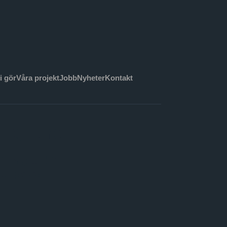
i gör
Våra projekt
Jobb
Nyheter
Kontakt
ingborg
Pihls gränd 2
lsingborg