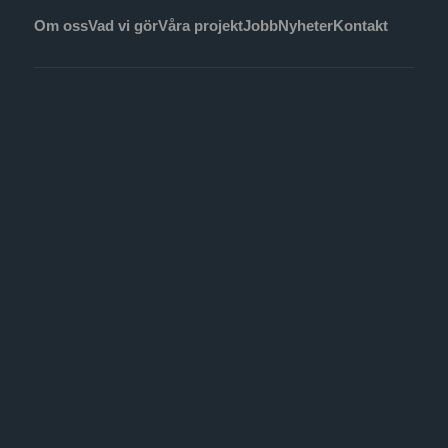
Om oss
Vad vi gör
Våra projekt
Jobb
Nyheter
Kontakt
Stockholm
Hammarbybacken 27
120 30 Stockholm
Göteborg
Järnvågsgatan 3
413 27 Göteborg
Helsingborg
Bröderna Pihls gränd 2
252 36 Helsingborg