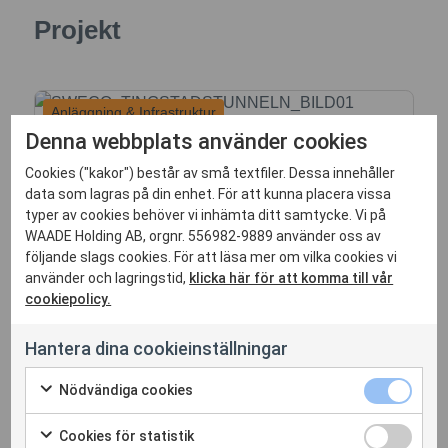
Projekt
Anläggning & Infrastruktur
Denna webbplats använder cookies
Cookies ("kakor") består av små textfiler. Dessa innehåller
data som lagras på din enhet. För att kunna placera vissa
typer av cookies behöver vi inhämta ditt samtycke. Vi på
WAADE Holding AB, orgnr. 556982-9889 använder oss av
Samverkansledning
följande slags cookies. För att läsa mer om vilka cookies vi
använder och lagringstid,
klicka här för att komma till vår
Tingstadstunneln
cookiepolicy.
Totalrenoveringen behövs för att öka
Tingstadstunnelns livslängd, trafiksäkerhet
Hantera dina cookieinställningar
och minska miljöpåverkan från trafik...
Nödvändiga cookies
Läs mer
Cookies för statistik