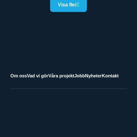
Visa fler
Om oss
Vad vi gör
Våra projekt
Jobb
Nyheter
Kontakt
Stockholm
Hammarbybacken 27
120 30 Stockholm
Göteborg