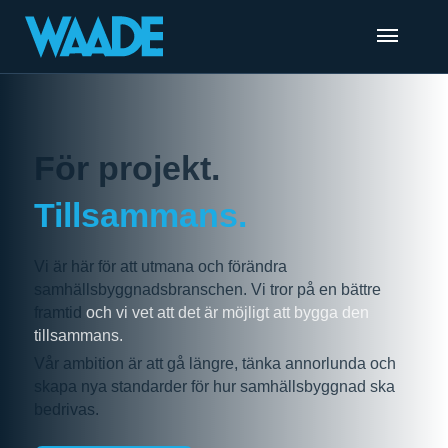
För projekt.
Tillsammans.
Vi är här för att utmana och förändra
samhällsbyggnadsbranschen. Vi tror på en bättre
framtid
och vi vet att det är möjligt att bygga
den
tillsammans.
Vår ambition är att gå längre, tänka annorlunda och
skapa nya standarder för hur samhällsbyggnad ska
bedrivas.