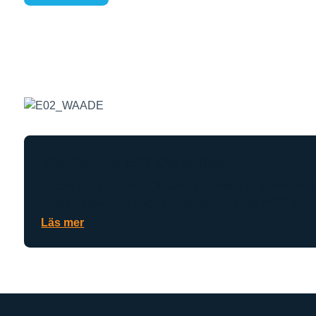
Västlänken E02 Centralen
Sedan 2023 har WAADE varit en strategisk partner till 
miljöarbete – med högt förtroende från både NCC och T
Läs mer