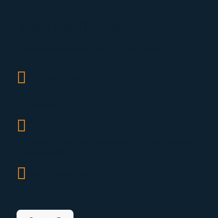
Våra värdeord
Våra värdeord stödjer oss när vi tar beslut
Tillsammans
betyder för oss att vi utvecklas av och med
varandra
Tillit
betyder för oss att vi skapar en trygg miljö genom
goda samtal
Transparens
betyder för oss att vi delar med oss