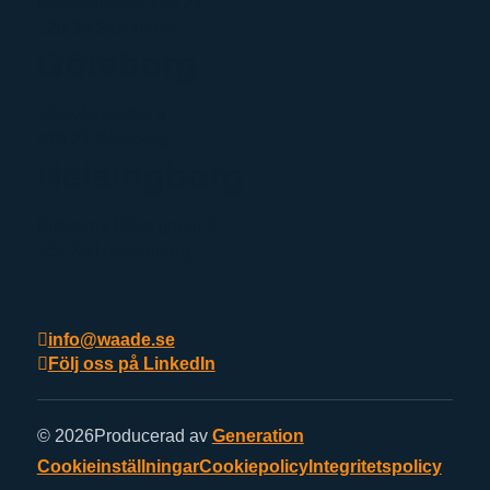
Hammarbybacken 27
120 30 Stockholm
Göteborg
Järnvågsgatan 3
413 27 Göteborg
Helsingborg
Bröderna Pihls gränd 2
252 36 Helsingborg
info@waade.se
Följ oss på LinkedIn
© 2026
Producerad av
Generation
Cookieinställningar
Cookiepolicy
Integritetspolicy