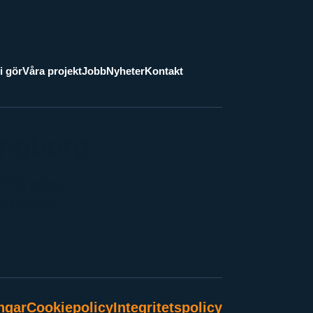
i gör
Våra projekt
Jobb
Nyheter
Kontakt
ingborg
Pihls gränd 2
lsingborg
ngar
Cookiepolicy
Integritetspolicy