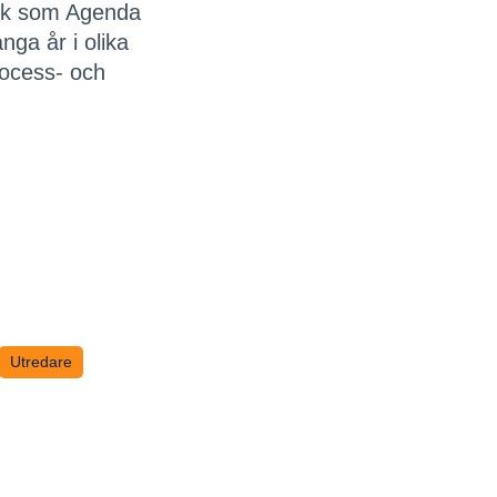
verk som Agenda
ga år i olika
ocess- och
Utredare