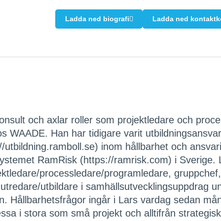
Ladda ned biografi
Ladda ned kontaktk
onsult och axlar roller som projektledare och proce
os WAADE. Han har tidigare varit utbildningsansva
://utbildning.ramboll.se) inom hållbarhet och ansvari
ystemet RamRisk (https://ramrisk.com) i Sverige. 
jektledare/processledare/programledare, gruppchef,
 utredare/utbildare i samhällsutvecklingsuppdrag u
n. Hållbarhetsfrågor ingår i Lars vardag sedan må
sa i stora som små projekt och alltifrån strategiska