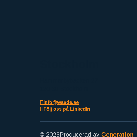
Stockholm
Hammarbybacken 27
120 30 Stockholm
info@waade.se
Följ oss på LinkedIn
© 2026
Producerad av
Generation