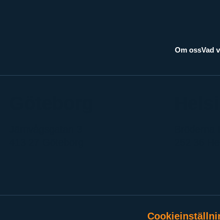
Om oss
Vad v
Göteborg
Hels
Järnvågsgatan 3
Bröderna 
413 27 Göteborg
252 36 He
Cookieinställni