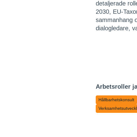
detaljerade rol
2030, EU-Taxon
sammanhang oc
dialogledare, v
Arbetsroller j
Hållbarhetskonsult
Verksamhetsutveck