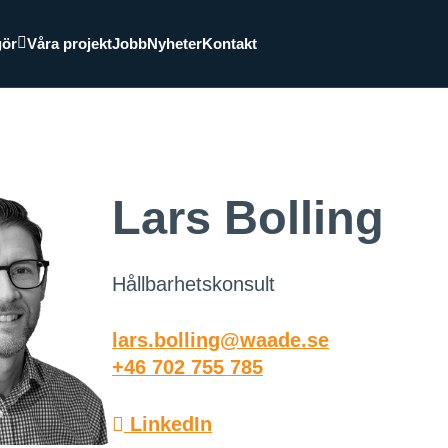
gör
Våra projekt
Jobb
Nyheter
Kontakt
Lars Bolling
Hållbarhetskonsult
lars.bolling@waade.se
+46 702 755 785
LinkedIn