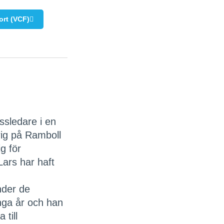
ort (VCF)
ssledare i en
rig på Ramboll
g för
Lars har haft
nder de
nga år och han
 till