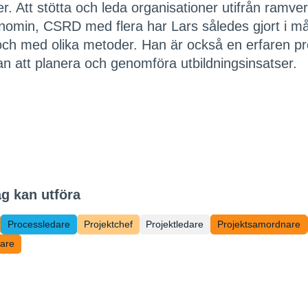
ler. Att stötta och leda organisationer utifrån ram
omin, CSRD med flera har Lars således gjort i mån
h med olika metoder. Han är också en erfaren pr
an att planera och genomföra utbildningsinsatser.
ag kan utföra
Processledare
Projektchef
Projektledare
Projektsamordnare
lare