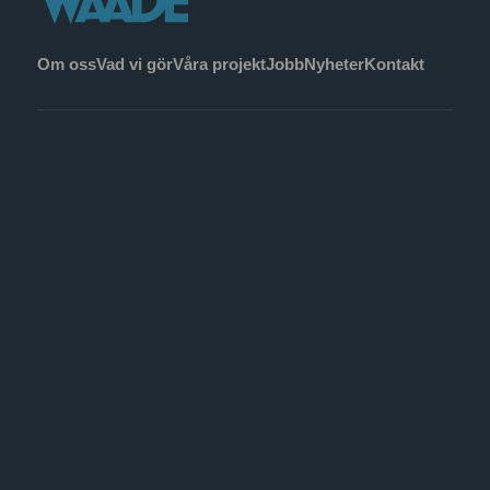
Om oss
Vad vi gör
Våra projekt
Jobb
Nyheter
Kontakt
Stockholm
Hammarbybacken 27
120 30 Stockholm
Göteborg
Järnvågsgatan 3
413 27 Göteborg
Helsingborg
Bröderna Pihls gränd 2
252 36 Helsingborg