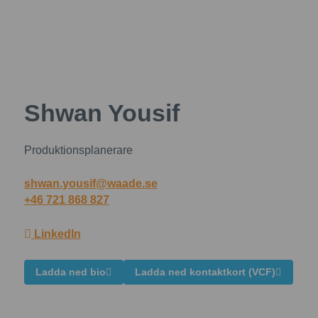
Shwan Yousif
Produktionsplanerare
shwan.yousif@waade.se
+46 721 868 827
LinkedIn
Ladda ned bio
Ladda ned kontaktkort (VCF)