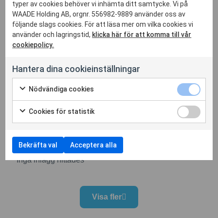
Arbetsroller jag kan utföra
typer av cookies behöver vi inhämta ditt samtycke. Vi på
WAADE Holding AB, orgnr. 556982-9889 använder oss av
Entrepenadingenjör
Produktionsledare
följande slags cookies. För att läsa mer om vilka cookies vi
Produktionsplanerare
Projekteringsledare
använder och lagringstid,
klicka här för att komma till vår
cookiepolicy.
Projektledare
Uppdragsledare
Hantera dina cookieinställningar
Nödvändiga cookies
Cookies för statistik
Projekt
Bekräfta val
Acceptera alla
Inga inlägg hittades
Visa fler