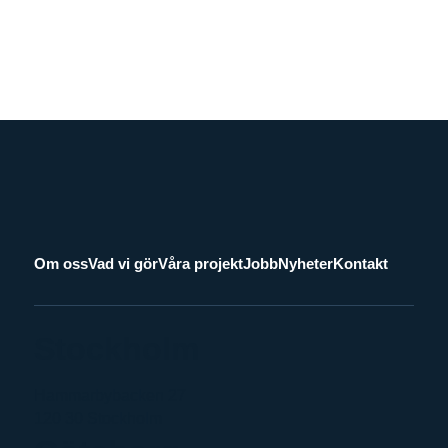
våra samtal - ä...
Läs mer
Om oss
Vad vi gör
Våra projekt
Jobb
Nyheter
Kontakt
Stockholm
Hammarbybacken 27
120 30 Stockholm