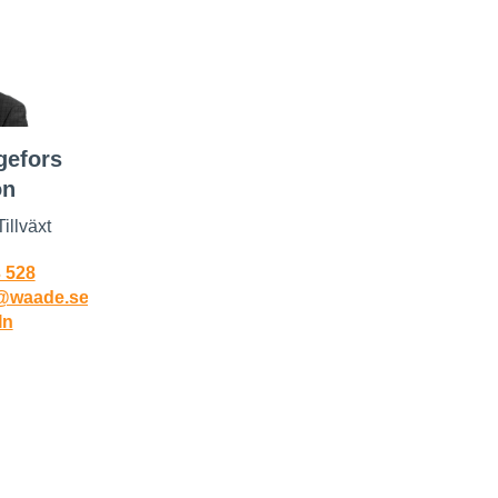
gefors
on
illväxt
 528
s@waade.se
In