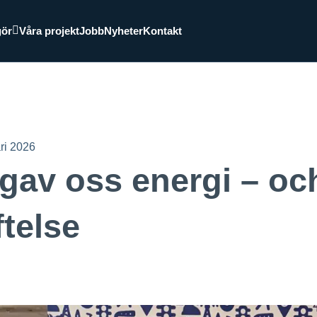
gör
Våra projekt
Jobb
Nyheter
Kontakt
ri 2026
gav oss energi – oc
telse