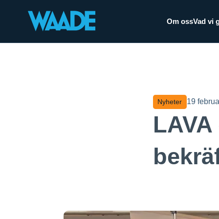
Om oss
Vad vi 
19 februa
Nyheter
LAVA 
bekräf