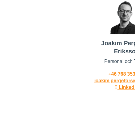
Joakim Per
Erikss
Personal och T
+46 768 353
joakim.pergefor
Linked
Dela inlägg: