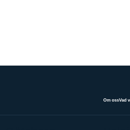
 En fråga vi på
 återkommer till - i
ra samtal - ä...
Läs mer
Om oss
Vad v