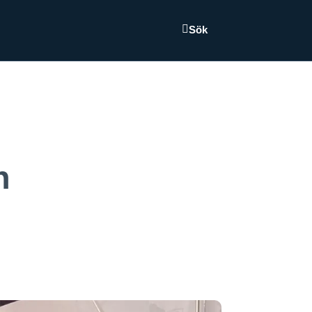
Sök
h